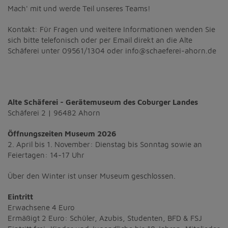
Diese Website nutzt Matomo Analytics für die Auswertung der
Mach' mit und werde Teil unseres Teams!
Seitenaufrufe als Statistik. Die hierdurch gespeicherten Daten werden
ausschließlich auf unseren eigenen Servern gespeichert. Eine
Kontakt: Für Fragen und weitere Informationen wenden Sie
Übertragung an Dritte erfolgt nicht. Wir verwenden die Funktion
sich bitte telefonisch oder per Email direkt an die Alte
AnonymizeIP zur Anonymisierung Ihrer IP-Adresse, so dass diese gekürzt
wird und nicht mehr Ihrem Besuch auf unserer Internetseite zugeordnet
Schäferei unter 09561/1304 oder info@schaeferei-ahorn.de
werden kann.
YouTube / Vimeo
Videos werden über die Plattformen YouTube oder Vimeo eingebunden.
Alte Schäferei - Gerätemuseum des Coburger Landes
Wir nutzen YouTube im erweiterten Datenschutzmodus. Dieser Modus
bewirkt laut YouTube, dass YouTube keine Informationen über die
Schäferei 2 | 96482 Ahorn
Besucher auf dieser Website speichert, bevor diese sich das Video
ansehen.
Öffnungszeiten Museum 2026
2. April bis 1. November: Dienstag bis Sonntag sowie an
Eingebundene Inhalte
Feiertagen: 14-17 Uhr
Optional sind externe Inhalte auf den Seiten dieser Website
eingebunden. Das können Kartendienste wie z.B. Google Maps sein
Über den Winter ist unser Museum geschlossen.
oder auch Anwendungen einer externen Website.
Eintritt
Erwachsene 4 Euro
Ermäßigt 2 Euro: Schüler, Azubis, Studenten, BFD & FSJ