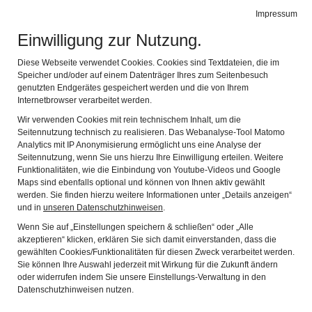
Alte Schäferei
Impressum
Naviga
Gerätemuseum des Coburger Landes
Einwilligung zur Nutzung.
Diese Webseite verwendet Cookies. Cookies sind Textdateien, die im
Speicher und/oder auf einem Datenträger Ihres zum Seitenbesuch
genutzten Endgerätes gespeichert werden und die von Ihrem
Internetbrowser verarbeitet werden.
Wir verwenden Cookies mit rein technischem Inhalt, um die
Seitennutzung technisch zu realisieren. Das Webanalyse-Tool Matomo
Analytics mit IP Anonymisierung ermöglicht uns eine Analyse der
Seitennutzung, wenn Sie uns hierzu Ihre Einwilligung erteilen. Weitere
Funktionalitäten, wie die Einbindung von Youtube-Videos und Google
Maps sind ebenfalls optional und können von Ihnen aktiv gewählt
Foto: Chris Loos
werden. Sie finden hierzu weitere Informationen unter „Details anzeigen“
und in
unseren Datenschutzhinweisen
.
Das Ausschank-Team
Wenn Sie auf „Einstellungen speichern & schließen“ oder „Alle
akzeptieren“ klicken, erklären Sie sich damit einverstanden, dass die
gewählten Cookies/Funktionalitäten für diesen Zweck verarbeitet werden.
Erfrischung und gute Laune an vorderster Front!
Sie können Ihre Auswahl jederzeit mit Wirkung für die Zukunft ändern
oder widerrufen indem Sie unsere Einstellungs-Verwaltung in den
Datenschutzhinweisen nutzen.