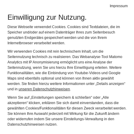
Alte Schäferei
Impressum
Naviga
Gerätemuseum des Coburger Landes
Einwilligung zur Nutzung.
Geburtstagsfeier für Groß
Diese Webseite verwendet Cookies. Cookies sind Textdateien, die im
Speicher und/oder auf einem Datenträger Ihres zum Seitenbesuch
und Klein
genutzten Endgerätes gespeichert werden und die von Ihrem
Internetbrowser verarbeitet werden.
Wir verwenden Cookies mit rein technischem Inhalt, um die
Zurück
Weit
Seitennutzung technisch zu realisieren. Das Webanalyse-Tool Matomo
Analytics mit IP Anonymisierung ermöglicht uns eine Analyse der
Seitennutzung, wenn Sie uns hierzu Ihre Einwilligung erteilen. Weitere
Funktionalitäten, wie die Einbindung von Youtube-Videos und Google
Maps sind ebenfalls optional und können von Ihnen aktiv gewählt
werden. Sie finden hierzu weitere Informationen unter „Details anzeigen“
und in
unseren Datenschutzhinweisen
.
Wenn Sie auf „Einstellungen speichern & schließen“ oder „Alle
akzeptieren“ klicken, erklären Sie sich damit einverstanden, dass die
gewählten Cookies/Funktionalitäten für diesen Zweck verarbeitet werden.
Sie können Ihre Auswahl jederzeit mit Wirkung für die Zukunft ändern
oder widerrufen indem Sie unsere Einstellungs-Verwaltung in den
Für Geburtstagsfeiern eignen sich die meisten unserer
Datenschutzhinweisen nutzen.
Angebote, eventuell in inhaltlich und zeitlich verkürzter Form.