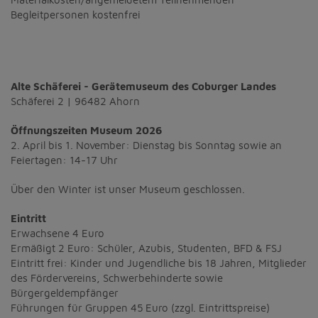
Diese Website nutzt Matomo Analytics für die Auswertung der
Begleitpersonen kostenfrei
Seitenaufrufe als Statistik. Die hierdurch gespeicherten Daten werden
ausschließlich auf unseren eigenen Servern gespeichert. Eine
Übertragung an Dritte erfolgt nicht. Wir verwenden die Funktion
AnonymizeIP zur Anonymisierung Ihrer IP-Adresse, so dass diese gekürzt
wird und nicht mehr Ihrem Besuch auf unserer Internetseite zugeordnet
werden kann.
Alte Schäferei - Gerätemuseum des Coburger Landes
Schäferei 2 | 96482 Ahorn
YouTube / Vimeo
Videos werden über die Plattformen YouTube oder Vimeo eingebunden.
Öffnungszeiten Museum 2026
Wir nutzen YouTube im erweiterten Datenschutzmodus. Dieser Modus
2. April bis 1. November: Dienstag bis Sonntag sowie an
bewirkt laut YouTube, dass YouTube keine Informationen über die
Feiertagen: 14-17 Uhr
Besucher auf dieser Website speichert, bevor diese sich das Video
ansehen.
Über den Winter ist unser Museum geschlossen.
Eingebundene Inhalte
Eintritt
Optional sind externe Inhalte auf den Seiten dieser Website
Erwachsene 4 Euro
eingebunden. Das können Kartendienste wie z.B. Google Maps sein
Ermäßigt 2 Euro: Schüler, Azubis, Studenten, BFD & FSJ
oder auch Anwendungen einer externen Website.
Eintritt frei: Kinder und Jugendliche bis 18 Jahren, Mitglieder
des Fördervereins, Schwerbehinderte sowie
Bürgergeldempfänger
Führungen für Gruppen 45 Euro (zzgl. Eintrittspreise)